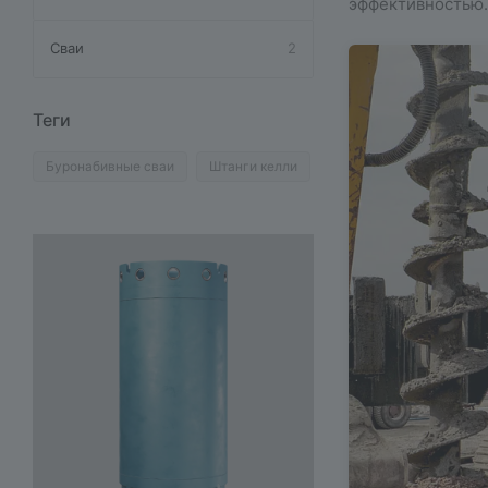
эффективностью.
Сваи
2
Теги
Буронабивные сваи
Штанги келли