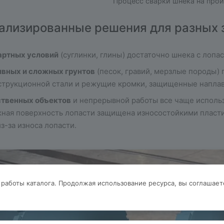
Процесс сварки шнека на про
иализированные решения для разных 
артных условий
(суглинки, глины) достаточно шнека с лопа
ивных и сложных грунтов
(песок, гравий, мерзлые породы)
струкционной стали и режущие кромки, защищенные напла
ственных объектов
и непрерывной работы все чаще использ
жная поверхность лопасти защищена износостойкими плас
з-за износа лопасти.
 работы каталога. Продолжая использование ресурса, вы соглашает