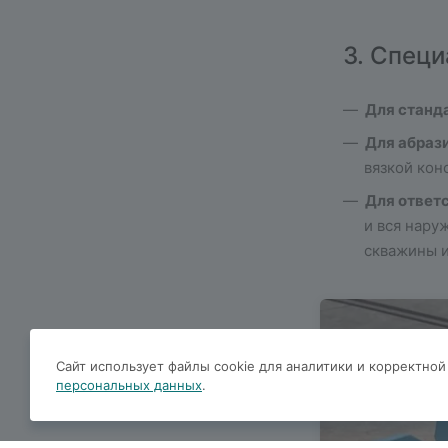
3. Спец
Для станд
Для абраз
вязкой кон
Для ответ
и вся нару
скважины и
Сайт использует файлы cookie для аналитики и корректной
персональных данных
.