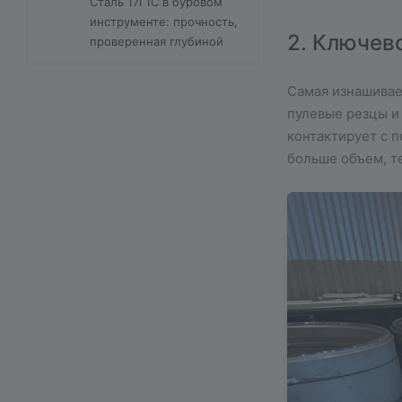
Сталь 17Г1С в буровом
инструменте: прочность,
2. Ключев
проверенная глубиной
Самая изнашивае
пулевые резцы и
контактирует с п
больше объем, т