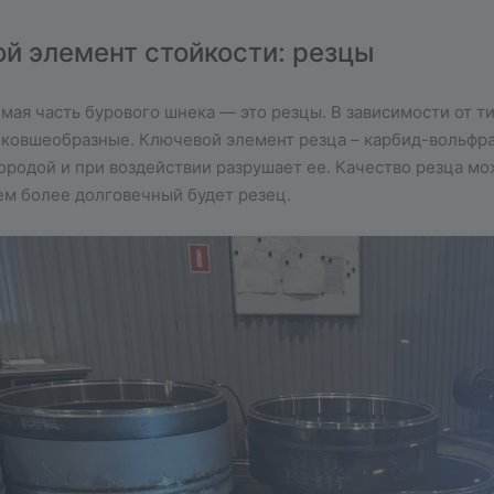
ой элемент стойкости: резцы
мая часть бурового шнека — это резцы. В зависимости от т
 ковшеобразные. Ключевой элемент резца – карбид-вольфр
ородой и при воздействии разрушает ее. Качество резца мо
ем более долговечный будет резец.