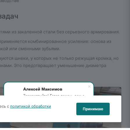
изводстве
задач
стями из закаленной стали без серьезного армирования.
 применяется комбинированное усиление: основа из
вкой или сменными зубьями.
уются шнеки, у которых не только режущая кромка, но
тинами. Это предотвращает уменьшение диаметра
Алексей Максимов
Здравствуйте! Готов помочь вам с
выбором бурового инструмента.
есь с
политикой обработки
Какой у вас вопрос?
Принимаю