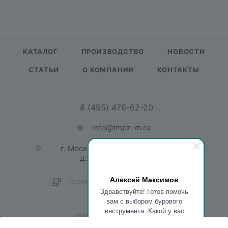
КАТАЛОГ
ПРОИЗВОДСТВО
НОВОСТИ
СТАТЬИ
О КОМПАНИИ
КОНТАКТЫ
8 (495) 476-62-20
info@tmpz-m.ru
г. Москва, ул. Садовая-Спасская,
д.21/1, пом. 1, офис 201
Алексей Максимов
ПОЛИТИКА КОНФИДЕНЦИАЛЬНОСТИ
Здравствуйте! Готов помочь
вам с выбором бурового
инструмента. Какой у вас
2026 © ТМПЗ Механика
вопрос?